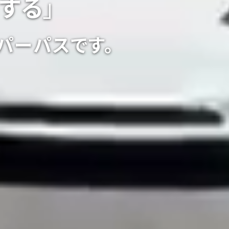
する
」
パーパスです。