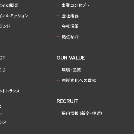
とその概要
事業コンセプト
ン & ミッション
会社概要
ブランド
会社沿革
拠点紹介
CT
OUR VALUE
くり
環境・品質
脱炭素化への貢献
レントトランス
ク
RECRUIT
ス
採用情報（新卒・中途）
ア
ンス