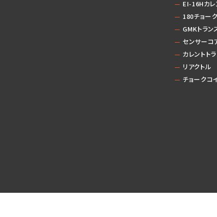
EI-16Hカ
180チョー
GMKトラン
センサーコ
カレントトラ
リアクトル
チョークコ