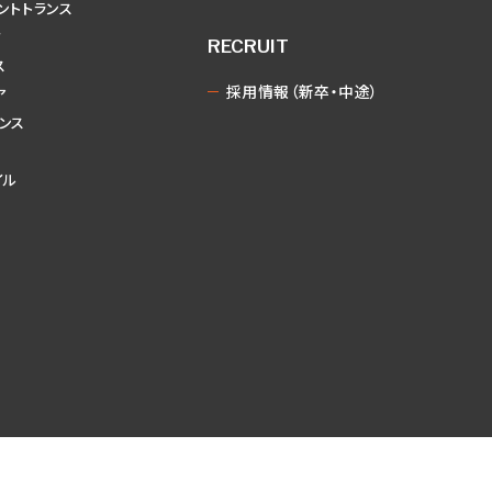
レントトランス
ク
RECRUIT
ス
採用情報（新卒・中途）
ア
ンス
イル